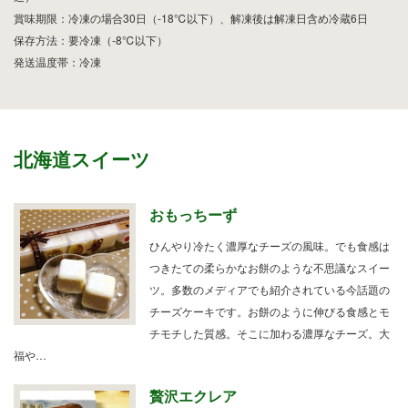
賞味期限：冷凍の場合30日（-18℃以下）、解凍後は解凍日含め冷蔵6日
保存方法：要冷凍（-8℃以下）
発送温度帯：冷凍
北海道スイーツ
おもっちーず
ひんやり冷たく濃厚なチーズの風味。でも食感は
つきたての柔らかなお餅のような不思議なスイー
ツ。多数のメディアでも紹介されている今話題の
チーズケーキです。お餅のように伸びる食感とモ
チモチした質感。そこに加わる濃厚なチーズ。大
福や…
贅沢エクレア