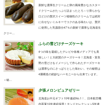
新鮮な濃厚生クリームと卵の風味豊かなカスター
ドクリームがたっぷり詰まったとろ～り滑らかな
口どけの贅沢スイーツ植物性のクリームでは絶対
に出せないミルキーでコクのある味わいは、贅沢
に使用した乳脂肪分47％の新鮮で濃厚な北海道生
クリー…
ふらの雪どけチーズケーキ
4つの味を凝縮したテレビや各種メディアでも美
味しい！と大絶賛のチーズケーキ！北海道・富良
野の雪どけをイメージして作られたチーズケーキ
は濃厚なのにさっぱりとした味わい。その秘密は
4層構造の絶妙なハーモニーから出来ています。
＜秘…
夕張メロンピュアゼリー
北海道お中元ギフト10年連続No.1！、日本航空機
内茶菓10年連続採用！モンドセレクション5年連