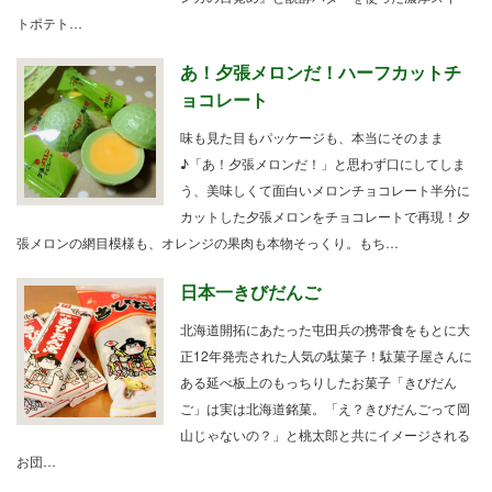
トポテト…
あ！夕張メロンだ！ハーフカットチ
ョコレート
味も見た目もパッケージも、本当にそのまま
♪「あ！夕張メロンだ！」と思わず口にしてしま
う、美味しくて面白いメロンチョコレート半分に
カットした夕張メロンをチョコレートで再現！夕
張メロンの網目模様も、オレンジの果肉も本物そっくり。もち…
日本一きびだんご
北海道開拓にあたった屯田兵の携帯食をもとに大
正12年発売された人気の駄菓子！駄菓子屋さんに
ある延べ板上のもっちりしたお菓子「きびだん
ご」は実は北海道銘菓。「え？きびだんごって岡
山じゃないの？」と桃太郎と共にイメージされる
お団…