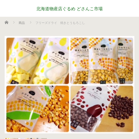
北海道物産店ぐるめ どさんこ市場
ホーム
商品
フリーズドライ 焼きとうもろこし