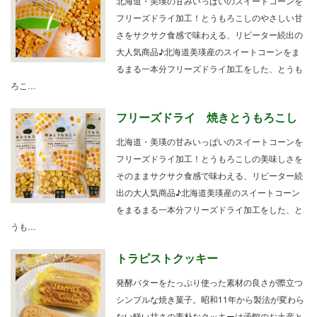
北海道・美瑛の甘みいっぱいのスイートコーンを
フリーズドライ加工！とうもろこしのやさしい甘
さをサクサク食感で味わえる、リピーター続出の
大人気商品♪北海道美瑛産のスイートコーンをま
るまる一本分フリーズドライ加工をした、とうも
ろこ…
フリーズドライ 焼きとうもろこし
北海道・美瑛の甘みいっぱいのスイートコーンを
フリーズドライ加工！とうもろこしの美味しさを
そのままサクサク食感で味わえる、リピーター続
出の大人気商品♪北海道美瑛産のスイートコーン
をまるまる一本分フリーズドライ加工をした、と
うも…
トラピストクッキー
発酵バターをたっぷり使った素材の良さが際立つ
シンプルな焼き菓子。昭和11年から製法が変わら
ない軽い甘さの素朴なクッキーは函館のお土産と