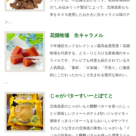
の“しみ込みリッチ製法”によって、北海道産もち
米を６０％使用したおかきに生キャラメル味のテ
ン…
花畑牧場 生キャラメル
５年連続モンドセレクション最高金賞受賞！花畑
牧場を代表する、とろ～りとろける新食感のキャ
ラメルです。テレビでも何度も紹介されている大
人気商品。「素材」「火加減」「手造り」に徹底
的にこだわったからこそ生まれる贅沢な味わい。
…
じゃがバターすいーとぽてと
北海道産のじゃがいもと醗酵バターを使ったしっ
とり美味しいスイートポテト♪甘いジャガイモ＋
後味すっきりバター＝なまらおいしい♪サツマイ
モのような甘さの北海道の黄色いじゃがいも『イ
ンカの目覚め』と醗酵バターを使った濃厚スイー