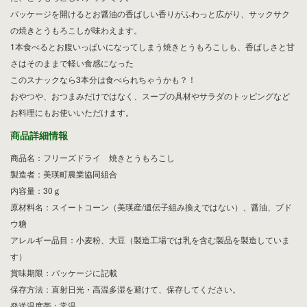
パッケージを開けるとお醤油の香ばしい香りがふわっと広がり、サックサク
の焼きとうもろこしが味わえます。
1本食べるとお腹いっぱいになってしまう焼きとうもろこしも、香ばしさと甘
さはそのままで軽い食感になった
このスナックなら3本分は食べられちゃうかも？！
おやつや、おつまみだけではなく、スープの具材やサラダのトッピングなど
お料理にもお使いいただけます。
商品詳細情報
商品名：フリーズドライ 焼きとうもろこし
製造者：美瑛町農業協同組合
内容量：30ｇ
原材料名：スイートコーン（美瑛産/遺伝子組み換えではない）、醤油、ブド
ウ糖
アレルギー品目：小麦粉、大豆（製造工場では乳を含む製品を製造していま
す）
賞味期限：パッケージに記載
保存方法：直射日光・高温多湿を避けて、保存してください。
発送温度帯：常温