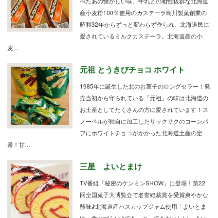
べたあの懐かしい味。牛乳との相性抜群な北海道
産小麦粉100％使用のカステーラ島川製菓創業の
昭和32年からずっと変わらず作られ、北海道民に
愛されているミルクカステーラ。北海道産の小
麦…
元祖 とうきびチョコ ホワイト
1985年に誕生した北のお菓子のロングセラー！発
売当初から守られている「元祖」の味は北海道の
お土産としてたくさんの方に愛されています！ス
ノーベルが独自に加工したサックサクのコーンパ
フにホワイトチョコがかかった北海道土産の定
番！甘…
三星 よいとまけ
TV番組「秘密のケンミンSHOW」に登場！第22
回全国菓子大博覧会で名誉総裁賞を受賞爽やかな
酸味♪北海道産ハスカップジャム使用「よいとま
け、食べづらい♪でも、とってもおいしい、よい