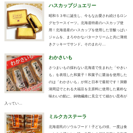
ハスカップジュエリー
昭和５３年に誕生し、今もなお愛され続けるロン
グセラースイーツ。北海道特産のハスカップ使
用！北海道産のハスカップを使用した甘酸っぱい
ジャムを、まろやかなバタークリームと共に薄焼
きクッキーでサンド。そのまわり…
わかさいも
さつまいもの採れない北海道で生まれた「やきい
も」を表現した和菓子！和菓子に醤油を使用した
のは「わかさいも」が何と日本で最初です！洞爺
湖周辺でとれる大福豆を主原料に使用した素朴な
味わいの餡に、鋳物繊維に見立てて細かい昆布が
入ってい…
ミルクカステーラ
北海道民のソウルフード！子どもの頃、一度は食